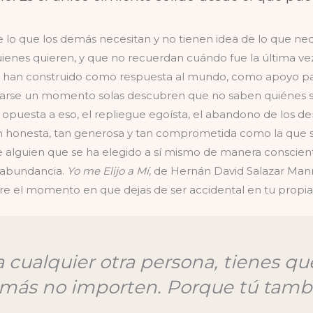
 que los demás necesitan y no tienen idea de lo que neces
 quienes quieren, y que no recuerdan cuándo fue la última 
e han construido como respuesta al mundo, como apoyo par
arse un momento solas descubren que no saben quiénes so
opuesta a eso, el repliegue egoísta, el abandono de los dem
n honesta, tan generosa y tan comprometida como la que s
e alguien que se ha elegido a sí mismo de manera conscie
a abundancia.
Yo me Elijo a Mí
, de Hernán David Salazar Man
obre el momento en que dejas de ser accidental en tu propia
 cualquier otra persona, tienes que
más no importen. Porque tú tambi