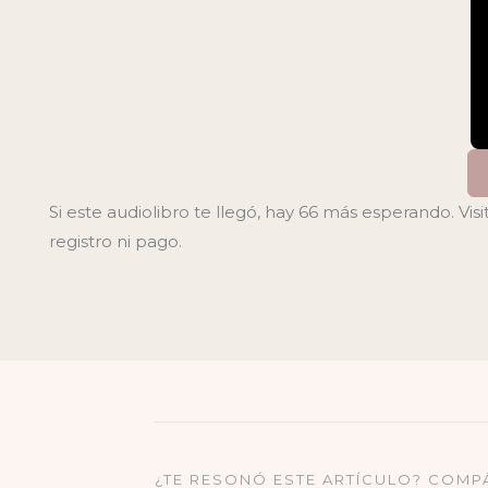
Si este audiolibro te llegó, hay 66 más esperando. Visi
registro ni pago.
¿TE RESONÓ ESTE ARTÍCULO? COMP