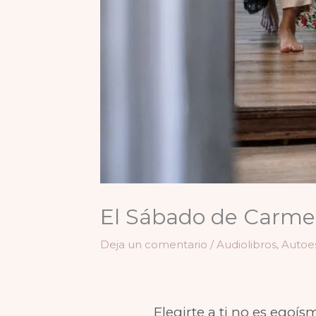
El Sábado de Carmen
Deja un comentario
/
Audiolibros
,
Autoe
Elegirte a ti no es egoí