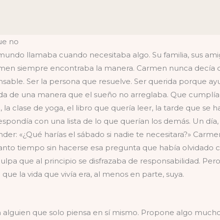
ue no
mundo llamaba cuando necesitaba algo. Su familia, sus ami
men siempre encontraba la manera. Carmen nunca decía que
pensable. Ser la persona que resuelve. Ser querida porque
a de una manera que el sueño no arreglaba. Que cumplía
 clase de yoga, el libro que quería leer, la tarde que se
espondía con una lista de lo que querían los demás. Un día
r: «¿Qué harías el sábado si nadie te necesitara?» Carme
tanto tiempo sin hacerse esa pregunta que había olvidado 
ulpa que al principio se disfrazaba de responsabilidad. Pe
que la vida que vivía era, al menos en parte, suya.
n alguien que solo piensa en sí mismo. Propone algo mucho