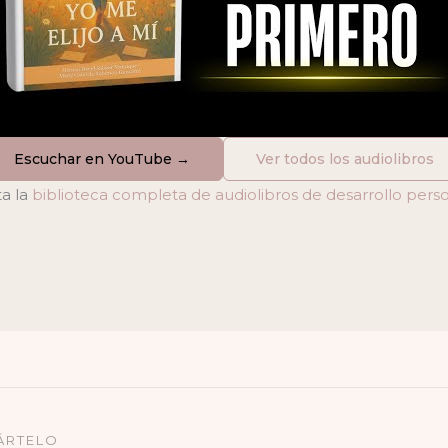
Escuchar en YouTube →
Ver todos los audiolibros
ta la
biblioteca completa de audiolibros de desarrollo pers
ÁRTELO