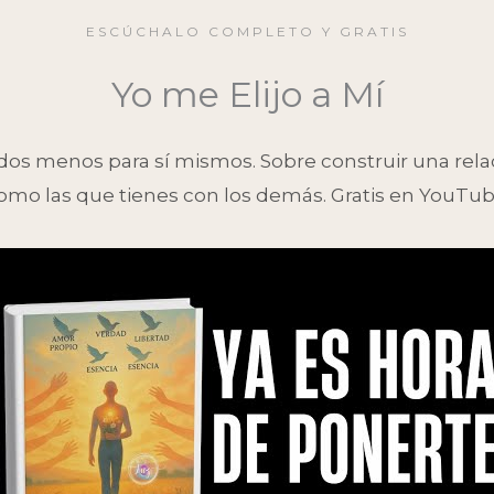
ESCÚCHALO COMPLETO Y GRATIS
Yo me Elijo a Mí
todos menos para sí mismos. Sobre construir una rel
omo las que tienes con los demás. Gratis en YouTub