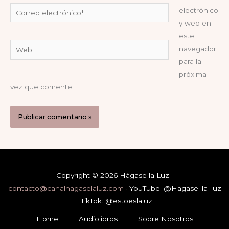
Correo
electrónico
electrónico*
y web en
este
Web
navegador
para la
próxima
vez que comente.
Copyright © 2026 Hágase la Luz ·
contacto@canalhagaselaluz.com
· YouTube: @Hagase_la_luz
· TikTok: @estoeslaluz
Home
Audiolibros
Sobre Nosotros