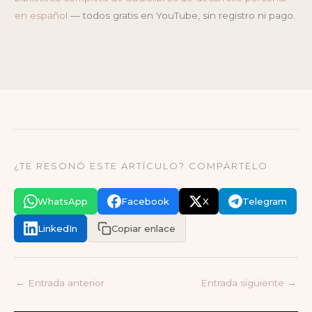
en español
— todos gratis en YouTube, sin registro ni pago.
¿TE RESONÓ ESTE ARTÍCULO? COMPÁRTELO
WhatsApp
Facebook
X
Telegram
LinkedIn
Copiar enlace
←
Entrada anterior
Entrada siguiente
→