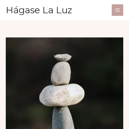
Ir
Hágase La Luz
al
contenido