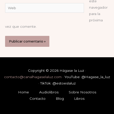
este
Web
navegador
para la
próxima
vez que comente.
Copyright © 2026 Hágase la Luz ·
contacto@canalhagaselaluz.com
· YouTube: @Hagase_la_luz
· TikTok: @estoeslaluz
Home
Audiolibros
Sobre Nosotros
Contacto
Blog
Libros