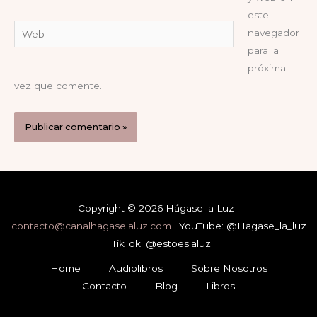
este
Web
navegador
para la
próxima
vez que comente.
Copyright © 2026 Hágase la Luz ·
contacto@canalhagaselaluz.com
· YouTube: @Hagase_la_luz
· TikTok: @estoeslaluz
Home
Audiolibros
Sobre Nosotros
Contacto
Blog
Libros