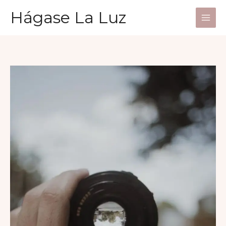
Ir
Hágase La Luz
al
contenido