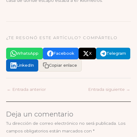
casa de donde escapó estaba a 67 kilómetros.
¿TE RESONÓ ESTE ARTÍCULO? COMPÁRTELO
WhatsApp
Facebook
X
Telegram
LinkedIn
Copiar enlace
←
Entrada anterior
Entrada siguiente
→
Deja un comentario
Tu dirección de correo electrónico no será publicada.
Los
campos obligatorios están marcados con
*