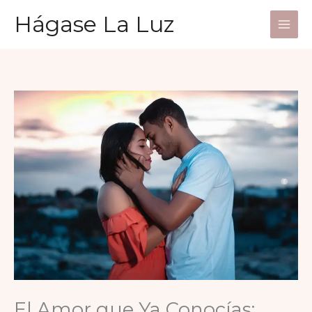
Ir
Hágase La Luz
al
contenido
El Amor que Ya Conocías: