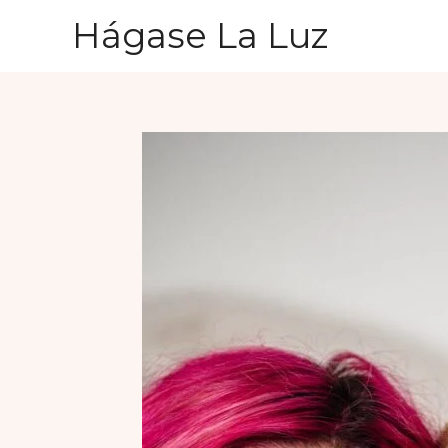
Ir
Hágase La Luz
al
contenido