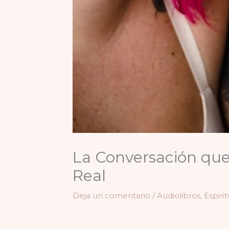
La Conversación que
Real
Deja un comentario
/
Audiolibros
,
Espiri