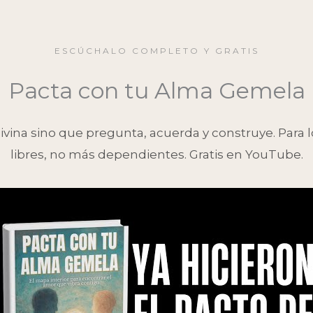
ESCÚCHALO COMPLETO Y GRATIS
Pacta con tu Alma Gemela
ivina sino que pregunta, acuerda y construye. Para
libres, no más dependientes. Gratis en YouTube.