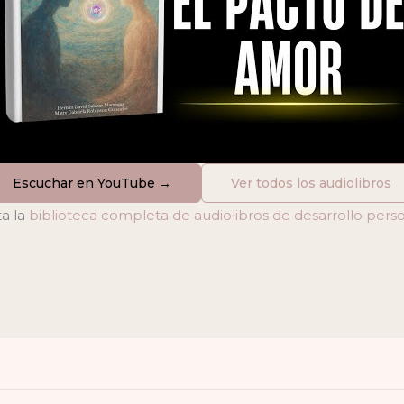
Escuchar en YouTube →
Ver todos los audiolibros
ta la
biblioteca completa de audiolibros de desarrollo pers