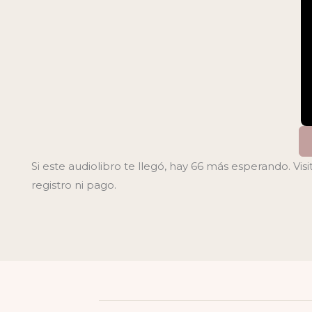
Si este audiolibro te llegó, hay 66 más esperando. Visi
registro ni pago.