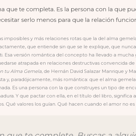
na que te completa. Es la persona con la que p
cesitar serlo menos para que la relación funcio
s imposibles y más relaciones rotas que la del alma geme
xactamente, que entiende sin que se le explique, que nu
i. Esa versión romántica del concepto ha llevado a mucha 
edarse atrapada en relaciones destructivas convencida de q
on tu Alma Gemela
, de Hernán David Salazar Manrique y Mat
sta y, paradójicamente, más romántica: que el alma gemela
nada. Es una persona con la que construyes un tipo de enc
adura. Y que pactar con ella, en el título del libro, signifi
os. Qué valores los guían. Qué hacen cuando el amor no es s
en que te complete. Buscas a algu