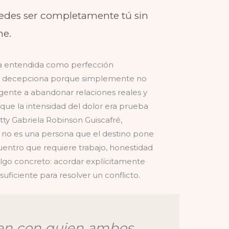
uedes ser completamente tú sin
ne.
la entendida como perfección
nca decepciona porque simplemente no
gente a abandonar relaciones reales y
ue la intensidad del dolor era prueba
ty Gabriela Robinson Guiscafré,
 no es una persona que el destino pone
uentro que requiere trabajo, honestidad
ca algo concreto: acordar explícitamente
uficiente para resolver un conflicto.
ien con quien ambos