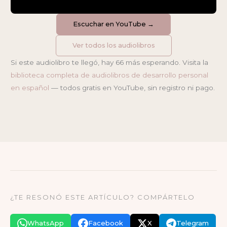
Escuchar en YouTube →
Ver todos los audiolibros
Si este audiolibro te llegó, hay 66 más esperando. Visita la
biblioteca completa de audiolibros de desarrollo personal
en español
— todos gratis en YouTube, sin registro ni pago.
¿TE RESONÓ ESTE ARTÍCULO? COMPÁRTELO
WhatsApp
Facebook
X
Telegram