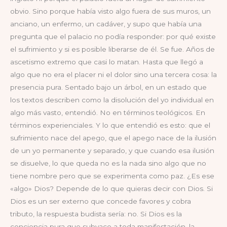
obvio. Sino porque había visto algo fuera de sus muros, un
anciano, un enfermo, un cadáver, y supo que había una
pregunta que el palacio no podía responder: por qué existe
el sufrimiento y si es posible liberarse de él. Se fue. Años de
ascetismo extremo que casi lo matan. Hasta que llegó a
algo que no era el placer ni el dolor sino una tercera cosa: la
presencia pura. Sentado bajo un árbol, en un estado que
los textos describen como la disolución del yo individual en
algo más vasto, entendió. No en términos teológicos. En
términos experienciales. Y lo que entendió es esto: que el
sufrimiento nace del apego, que el apego nace de la ilusión
de un yo permanente y separado, y que cuando esa ilusión
se disuelve, lo que queda no es la nada sino algo que no
tiene nombre pero que se experimenta como paz. ¿Es ese
«algo» Dios? Depende de lo que quieras decir con Dios. Si
Dios es un ser externo que concede favores y cobra
tributo, la respuesta budista sería: no. Si Dios es la
conciencia pura que subyace a toda manifestación, la