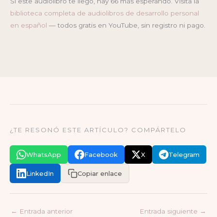
Si este audiolibro te llegó, hay 66 más esperando. Visita la
biblioteca completa de audiolibros de desarrollo personal
en español
— todos gratis en YouTube, sin registro ni pago.
¿TE RESONÓ ESTE ARTÍCULO? COMPÁRTELO
WhatsApp
Facebook
X
Telegram
LinkedIn
Copiar enlace
←
Entrada anterior
Entrada siguiente
→